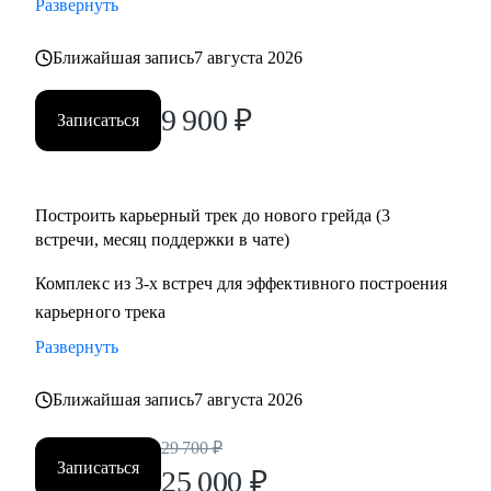
Развернуть
• Подготовиться к собеседованию и успешно пройти.
• Разобрать и выполнить тестовые задания.
Ближайшая запись
7 августа 2026
• Создать детальный индивидуальный плана развития и
вырасти на текущем месте работы.
9 900
₽
Записаться
• Построить здоровые отношения в команде и эффективно
работать с конфликтами.
Построить карьерный трек до нового грейда (3
Кому могу помочь:
встречи, месяц поддержки в чате)
Специалистам от Junior до Senior уровня:
• Product-менеджерам, кто хочет вырасти по грейду и
Комплекс из 3-х встреч для эффективного построения
зарплате
карьерного трека
• Владельцам стартапов, которые собирают команду, строят
Развернуть
процессы
• Project-менеджерам и маркетологам, кто хочет перейти в
Ближайшая запись
7 августа 2026
продукт и вырасти в зарплате
29 700
₽
Записаться
25 000
₽