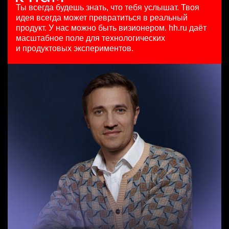
HeadHunter::Коммерческий департамент
HeadHunter::Департамент маркетинга
Ташкент
Ты всегда будешь знать, что тебя услышат.
Твоя
Data Scientist в Сетку
вчера
15 июл. 2026
идея всегда может превратиться в реальный
HeadHunter::Analytics/Data Science
150000 ₽
з/п не указана
продукт.
У нас можно быть визионером. hh.ru даёт
Менеджер по продажам в сегменте среднего и крупного
29 июл. 2026
Санкт-Петербург
Ташкент
масштабное поле для технологических
бизнеса
з/п не указана
и продуктовых экспериментов.
HeadHunter::Телефонные продажи
Москва
Key Account Manager (EdTech)
сегодня
HeadHunter::Коммерческий департамент
125000 - 175000 ₽
вчера
Ярославль
150000 ₽
Ярославль