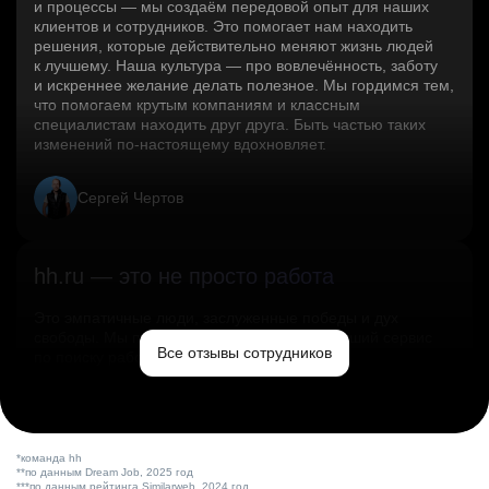
и процессы — мы создаём передовой опыт для наших
клиентов и сотрудников. Это помогает нам находить
решения, которые действительно меняют жизнь людей
к лучшему. Наша культура — про вовлечённость, заботу
и искреннее желание делать полезное. Мы гордимся тем,
что помогаем крутым компаниям и классным
специалистам находить друг друга. Быть частью таких
изменений по‑настоящему вдохновляет.
Сергей Чертов
hh.ru — это не просто работа
Это эмпатичные люди, заслуженные победы и дух
свободы. Мы помогаем миру и создаём лучший сервис
Все отзывы сотрудников
по поиску работы в стране.
Ольга Емельянова
*команда hh
**по данным Dream Job, 2025 год
***по данным рейтинга Similarweb, 2024 год