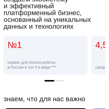
и эффективный
платформенный бизнес,
основанный на уникальных
данных и технологиях
4,5
2
сотр
средняя оценка hh.ru как работодателя **
в hh
знаем, что для нас важно