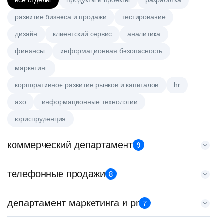
все отделы
продукты и проекты
разработка
развитие бизнеса и продажи
тестирование
дизайн
клиентский сервис
аналитика
финансы
информационная безопасность
маркетинг
корпоративное развитие рынков и капиталов
hr
axo
информационные технологии
юриспруденция
коммерческий департамент
9
Менеджер по работе с ключевыми клиентами (КАМ)
телефонные продажи
8
HeadHunter::Коммерческий департамент
6 авг. 2026
Менеджер по продажам в сегменте малого и среднего
департамент маркетинга и pr
з/п не указана
7
бизнеса
Москва