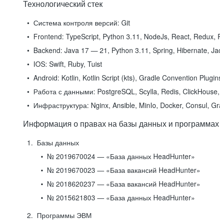
Технологический стек
Система контроля версий:
Git
Frontend:
TypeScript, Python 3.11, NodeJs, React, Redux, R
Backend:
Java 17 — 21, Python 3.11, Spring, Hibernate, Jac
IOS:
Swift, Ruby, Tuist
Android:
Kotlin, Kotlin Script (kts), Gradle Convention Plugi
Работа с данными:
PostgreSQL, Scylla, Redis, ClickHouse, 
Инфраструктура:
Nginx, Ansible, MinIo, Docker, Consul, G
Информация о правах на базы данных и программах
Базы данных
№ 2019670024 — «База данных HeadHunter»
№ 2019670023 — «База вакансий HeadHunter»
№ 2018620237 — «База вакансий HeadHunter»
№ 2015621803 — «База данных HeadHunter»
Программы ЭВМ