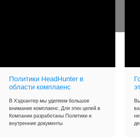
Политики HeadHunter в
Г
области комплаенс
э
В Хэдхантер мы уделяем большое
Вы
внимание комплаенс. Для этих целей в
ва
Компании разработаны Политики и
не
внутренние документы
де