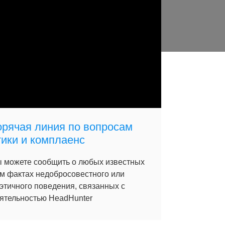
орячая линия по вопросам
тики и комплаенс
 можете сообщить о любых известных
м фактах недобросовестного или
этичного поведения, связанных с
ятельностью HeadHunter